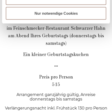
personalisieren, Funktionen für soziale Medien anbieten
3-Gänge Menü
zu können und die Zugriffe auf unsere Website zu
in unserem Restaurant Sankt Urban
analysieren. Außerdem geben wir Informationen zu Ihrer
Nur notwendige Cookies
Verwendung unserer Website an unsere Partner für
4-Gänge Überraschungsmenü
soziale Medien, Werbung und Analysen weiter. Unsere
im Feinschmecker-Restaurant Schwarzer Hahn
Partner führen diese Informationen möglicherweise mit
am Abend Ihres Geburtstags (donnerstags bis
weiteren Daten zusammen, die Sie ihnen bereitgestellt
haben oder die sie im Rahmen Ihrer Nutzung der Dienste
samstags)
gesammelt haben.
Ein kleiner Geburtstagskuchen
•••
Preis pro Person
515
Arrangement ganzjährig gültig, Anreise
donnerstags bis samstags
Verlängerungsnacht inkl. Frühstück 130 pro Person