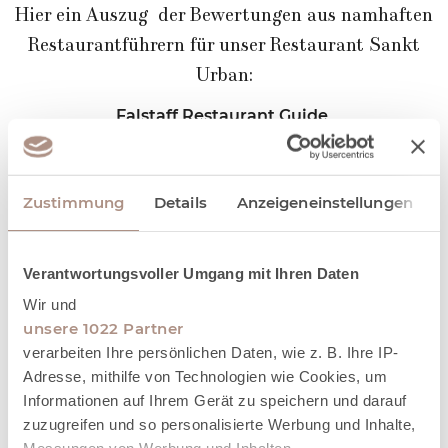
Hier ein Auszug der Bewertungen aus namhaften
Restaurantführern für unser Restaurant Sankt
Urban:
Falstaff Restaurant Guide
Auszeichnung bestes Gasthaus des Jahres
Guide Michelin: Bib Gourmand
Hervorragende Küche und sehr gutes Preis-
Zustimmung
Details
Anzeigeneinstellungen
Leistungsverhältnis
Gault Millau:
1 Haube
Empfehlenswert
Verantwortungsvoller Umgang mit Ihren Daten
Schlemmer Atlas: 2 Bestecke & Pfeil nach oben
Wir und
Gute bis sehr gute Qualität bei vielfältiger
unsere 1022 Partner
Zubereitung. Gepflegte Getränke, guter Service bei
angenehmer Atmosphäre
verarbeiten Ihre persönlichen Daten, wie z. B. Ihre IP-
Adresse, mithilfe von Technologien wie Cookies, um
Varta Führer: 2 Diamanten
Informationen auf Ihrem Gerät zu speichern und darauf
Sehr gute Küche, freundlicher Service, gepflegter
Rahmen
zuzugreifen und so personalisierte Werbung und Inhalte,