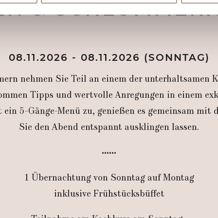
EN & SCHLUMMERN
nhalte und Anzeigen zu personalisieren, Funktionen für soziale
Website zu analysieren. Außerdem geben wir Informationen zu I
r soziale Medien, Werbung und Analysen weiter. Unsere Partner
 Daten zusammen, die Sie ihnen bereitgestellt haben oder die s
08.11.2026 - 08.11.2026 (SONNTAG)
n.
rn nehmen Sie Teil an einem der unterhaltsamen K
ekommen Tipps und wertvolle Anregungen in einem exk
itt ein 5-Gänge-Menü zu, genießen es gemeinsam mit
Sie den Abend entspannt ausklingen lassen.
••••••
1 Übernachtung von Sonntag auf Montag
inklusive Frühstücksbüffet