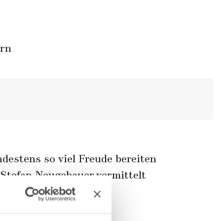
ern
destens so viel Freude bereiten
 Stefan Neugebauer vermittelt
Tricks.
 den Koch.