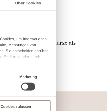
Über Cookies
e Cookies, um Informationen
esheimer Hof - Kochschürze als
halte, Messungen von
n. Sie entscheiden darüber,
ie-Erklärung oder durch
utschein!
eben Tage vorher abzusagen.
Marketing
in Rechnung stellen.
sein können
ren
re Präferenzen im
Cookies zulassen