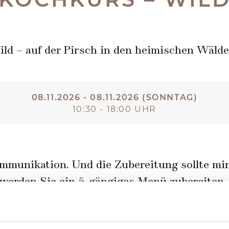
ld – auf der Pirsch in den heimischen Wäld
08.11.2026 - 08.11.2026 (SONNTAG)
10:30 - 18:00 UHR
mmunikation. Und die Zubereitung sollte min
werden Sie ein 5-gängiges Menü zubereiten.
lich einfache und anspruchsvolle Tipps und 
r dem Motto: Nicht zusehen, probieren macht