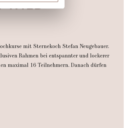
 WILD
 Medien anbieten zu können
hrer Verwendung unserer
 führen diese Informationen
ie im Rahmen Ihrer Nutzung
ochkurse mit Sternekoch Stefan Neugebauer.
lusiven Rahmen bei entspannter und lockerer
 den maximal 16 Teilnehmern. Danach dürfen