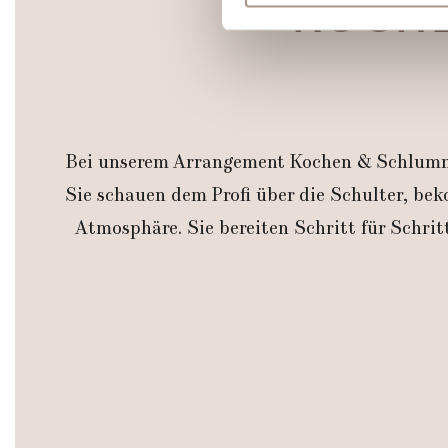
KOCH
Wir verwenden Cookies, um I
und die Zugriffe auf unsere 
Website an unsere Partner fü
möglicherweise mit weiteren
der Dienste gesammelt habe
Bei unserem Arrangement Kochen & Schlumme
Sie schauen dem Profi über die Schulter, b
Atmosphäre. Sie bereiten Schritt für Schr