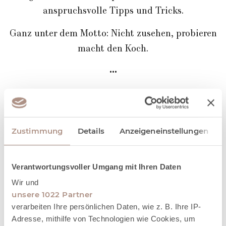
anspruchsvolle Tipps und Tricks.
Ganz unter dem Motto: Nicht zusehen, probieren
macht den Koch.
•••
Pro Person
300
Zustimmung
Details
Anzeigeneinstellungen
In der Kursgebühr enthalten sind Rezepte, Essen,
Getränke sowie die Deidesheimer Hof -
Kochschürze als Souvenir.
Verantwortungsvoller Umgang mit Ihren Daten
Wir und
Gerne erstellen wir für Sie auch einen
unsere 1022 Partner
Geschenkgutschein!
verarbeiten Ihre persönlichen Daten, wie z. B. Ihre IP-
Adresse, mithilfe von Technologien wie Cookies, um
Bei Nichtteilnahme an unseren Kochkursen