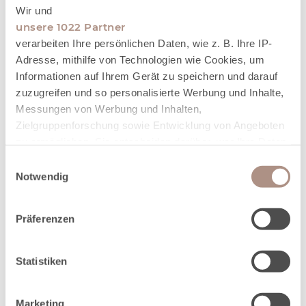
ARRANGEMENT
Wir und
unsere 1022 Partner
verarbeiten Ihre persönlichen Daten, wie z. B. Ihre IP-
Adresse, mithilfe von Technologien wie Cookies, um
Zauberhafte Weihnachten im Deidesheimer Hof
Informationen auf Ihrem Gerät zu speichern und darauf
zuzugreifen und so personalisierte Werbung und Inhalte,
Messungen von Werbung und Inhalten,
25.12.2026 - 27.12.2026
Zielgruppenforschung sowie Entwicklung von Angeboten
zu ermöglichen. Sie entscheiden darüber, wer Ihre Daten
für welche Zwecke nutzt. Sie können Ihre Einwilligung
Einwilligungsauswahl
jederzeit über die Cookie-Erklärung oder durch Klicken
Notwendig
auf das Privacy Trigger Symbol ändern oder widerrufen
Präferenzen
Wenn Sie es erlauben, würden wir auch gerne:
Informationen über Ihre geografische Lage erfassen,
welche bis auf einige Meter genau sein können
Statistiken
Ihr Gerät durch aktives Scannen nach bestimmten
Merkmalen (Fingerprinting) identifizieren
Lassen Sie den Weihnachtstrubel dieses Jahr
Marketing