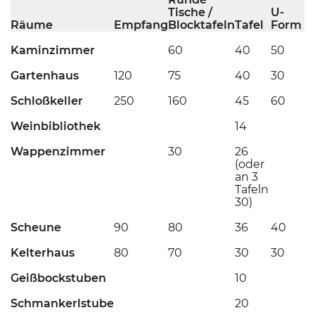
Tische /
U-
Räume
Empfang
Blocktafeln
Tafel
Form
Kaminzimmer
60
40
50
Gartenhaus
120
75
40
30
Schloßkeller
250
160
45
60
Weinbibliothek
14
Wappenzimmer
30
26
(oder
an 3
Tafeln
30)
Scheune
90
80
36
40
Kelterhaus
80
70
30
30
Geißbockstuben
10
Schmankerlstube
20