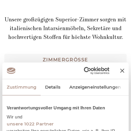
Unsere großzügigen Superior-Zimmer sorgen mit
italienischen Intarsienmöbeln, Sekretäre und
hochwertigen Stoffen für höchste Wohnkultur.
ZIMMERGRÖSSE
28.00 M²
BELEGUNG
1 - 2 PERSONEN
Zustimmung
Details
Anzeigeneinstellungen
ZIMMERANZAHL
5
Verantwortungsvoller Umgang mit Ihren Daten
Wir und
unsere 1022 Partner
verarbeiten Ihre persönlichen Daten, wie z. B. Ihre IP-