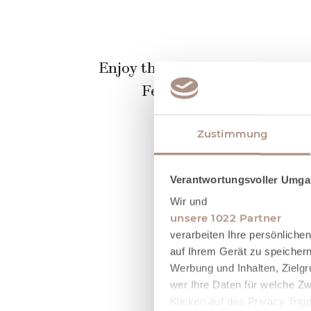
Enjoy the variety of regional 
Felix Jarzina spoil you 
Zustimmung
Verantwortungsvoller Umgan
Wir und
unsere 1022 Partner
verarbeiten Ihre persönliche
auf Ihrem Gerät zu speicher
Schwarzer Hahn
Werbung und Inhalten, Zielg
wer Ihre Daten für welche Zw
Klicken auf das Privacy Trig