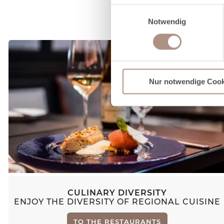
Einwilligungsauswahl
Wenn Sie es erlauben, würde
Notwendig
Informationen über Ihre 
Ihr Gerät durch aktives 
Erfahren Sie mehr darüber, w
Abschnitt Einzelheiten
fest.
Nur notwendige Cook
Wir verwenden Cookies, um I
und die Zugriffe auf unsere 
Website an unsere Partner fü
möglicherweise mit weiteren
der Dienste gesammelt habe
CULINARY DIVERSITY
ENJOY THE DIVERSITY OF REGIONAL CUISINE
TO THE RESTAURANTS